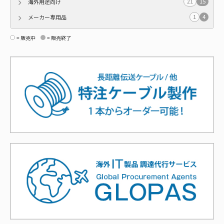
21
15
海外用途向け
1
4
メーカー専用品
= 販売中
= 販売終了