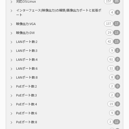
157
89
対応OS:Linux
インターフェース(映像出力)の種類/画像出力ポートと拡張ポ
4
4
ート
137
17
映像出力:VGA
29
13
映像出力:DVI
42
15
LANポート数:2
9
2
LANポート数:3
61
0
LANポート数:4
11
2
LANポート数:6
8
0
LANポート数:8
2
0
PoEポート数:2
2
0
PoEポート数:3
19
0
PoEポート数:4
9
4
PoEポート数:6
3
12
PoEポート数:8