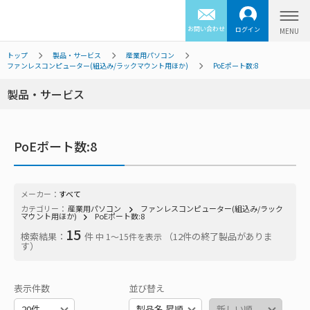
お問い合わせ
ログイン
トップ
製品・サービス
産業用パソコン
ファンレスコンピューター(組込み/ラックマウント用ほか)
PoEポート数:8
製品・サービス
PoEポート数:8
メーカー：
すべて
カテゴリー：
産業用パソコン
ファンレスコンピューター(組込み/ラック
マウント用ほか)
PoEポート数:8
15
検索結果：
件
（12件の終了製品がありま
中 1〜15件を表示
す）
表示件数
並び替え