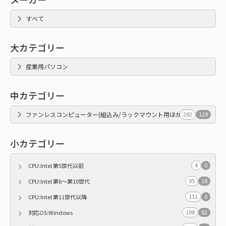
すべて
大カテゴリー
産業用パソコン
中カテゴリー
ファンレスコンピューター(組込み/ラックマウント用ほか)
282
128
小カテゴリー
4
0
CPU:Intel 第5世代以前
95
18
CPU:Intel 第6～第10世代
111
0
CPU:Intel 第11世代以降
198
82
対応OS:Windows