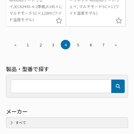
イ,IEC62443-4-2準拠,RJ45×1,
ェイ, マルチモードSC×1 (ワ
マルチモードSC×1,DB9 (ワイ
イド温度モデル)
ド温度モデル)
«
1
2
3
4
5
6
7
»
製品・型番で探す
メーカー
すべて