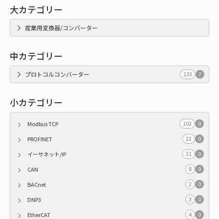
大カテゴリー
産業用変換器/コンバーター
中カテゴリー
プロトコルコンバーター
133
7
小カテゴリー
102
0
Modbus TCP
22
0
PROFINET
21
0
イーサネット/IP
8
0
CAN
2
0
BACnet
3
0
DNP3
4
0
EtherCAT