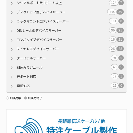
124
7
シリアルポート数:8ポート以上
134
39
デスクトップ型デバイスサーバー
111
0
ラックマウント型デバイスサーバー
96
21
DINレール型デバイスサーバー
16
21
コンボタイプデバイスサーバー
26
28
ワイヤレスデバイスサーバー
91
5
ターミナルサーバー
40
5
組込みモジュール
37
1
光ポート対応
12
0
車載対応
= 販売中
= 販売終了