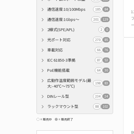
通信速度:10/100Mbps
185
84
1
通信速度:1Gbps～
201
129
2線式(SPE/APL)
2
0
光ポート対応
270
85
車載対応
66
76
IEC 61850-3準拠
87
53
PoE機能搭載
64
30
広動作温度範囲モデル(最
198
83
大:-40℃～75℃)
DINレール型
234
24
ラックマウント型
88
102
= 販売中
= 販売終了
8