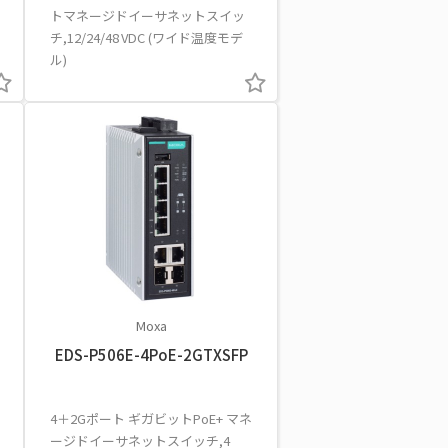
トマネージドイーサネットスイッ
チ,12/24/48 VDC (ワイド温度モデ
ル)
Moxa
EDS-P506E-4PoE-2GTXSFP
4＋2Gポート ギガビットPoE+ マネ
ージドイーサネットスイッチ,4