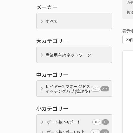
カ
メーカー
検
すべて
表示
大カテゴリー
産業用有線ネットワーク
中カテゴリー
レイヤー2 マネージドス
420
214
イッチングハブ(管理型)
小カテゴリー
ポート数:～8ポート
162
10
ポート数:9ポート以上
201
122