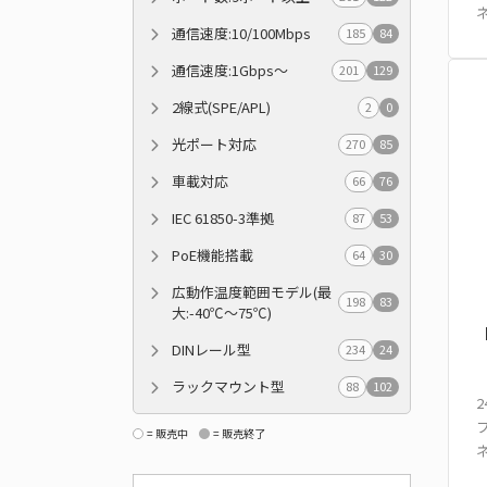
通信速度:10/100Mbps
185
84
通信速度:1Gbps～
201
129
2線式(SPE/APL)
2
0
光ポート対応
270
85
車載対応
66
76
IEC 61850-3準拠
87
53
PoE機能搭載
64
30
広動作温度範囲モデル(最
198
83
大:-40℃～75℃)
DINレール型
234
24
ラックマウント型
88
102
2
= 販売中
= 販売終了