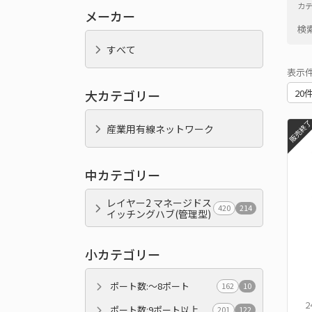
カ
メーカー
検
すべて
表示
大カテゴリー
販売終
産業用有線ネットワーク
中カテゴリー
レイヤー2 マネージドス
420
214
イッチングハブ(管理型)
小カテゴリー
ポート数:～8ポート
162
10
ポート数:9ポート以上
201
122