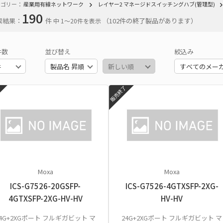
テゴリー：
産業用有線ネットワーク
レイヤー2 マネージドスイッチングハブ(管理型)
190
索結果：
件
（102件の終了製品があります）
中 1〜20件を表示
件数
並び替え
絞込み
了
販売終了
Moxa
Moxa
ICS-G7526-20GSFP-
ICS-G7526-4GTXSFP-2XG-
4GTXSFP-2XG-HV-HV
HV-HV
24G+2XGポート フルギガビット マ
24G+2XGポート フルギガビット マ