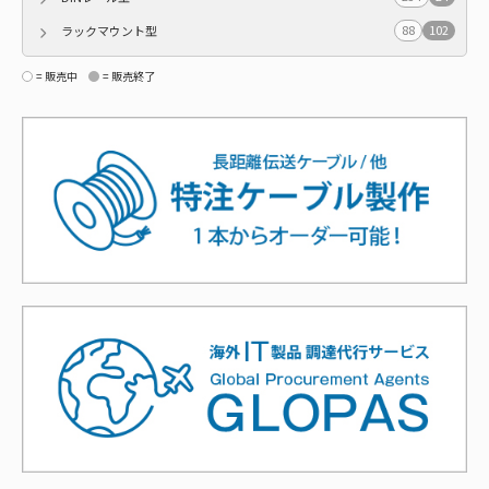
88
102
ラックマウント型
= 販売中
= 販売終了