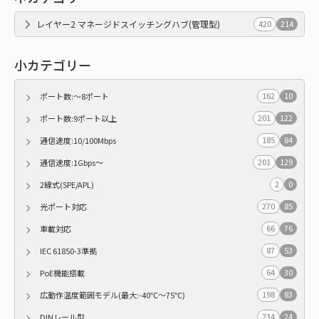
レイヤー2 マネージドスイッチングハブ(管理型)
420
214
小カテゴリー
162
10
ポート数:～8ポート
201
122
ポート数:9ポート以上
185
84
通信速度:10/100Mbps
201
129
通信速度:1Gbps～
2
0
2線式(SPE/APL)
270
85
光ポート対応
66
76
車載対応
87
53
IEC 61850-3準拠
64
30
PoE機能搭載
198
83
広動作温度範囲モデル(最大:-40℃～75℃)
234
24
DINレール型