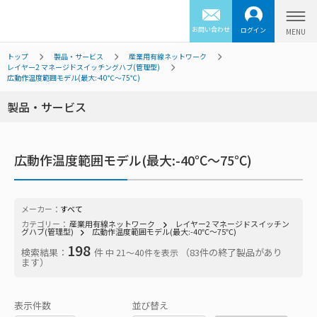
お問い合わせ
ログイン
トップ
製品・サービス
産業用有線ネットワーク
レイヤー2 マネージドスイッチングハブ(管理型)
広動作温度範囲モデル(最大:-40℃～75℃)
製品・サービス
広動作温度範囲モデル(最大:-40℃～75℃)
メーカー：
すべて
カテゴリー：
産業用有線ネットワーク
レイヤー2 マネージドスイッチン
グハブ(管理型)
広動作温度範囲モデル(最大:-40℃～75℃)
198
検索結果：
件
（83件の終了製品があり
中 21〜40件を表示
ます）
表示件数
並び替え