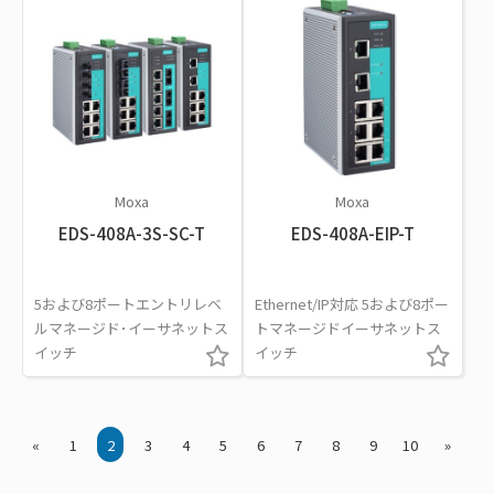
Moxa
Moxa
EDS-408A-3S-SC-T
EDS-408A-EIP-T
5および8ポートエントリレベ
Ethernet/IP対応 5および8ポー
ルマネージド･イーサネットス
トマネージドイーサネットス
イッチ
イッチ
«
1
2
3
4
5
6
7
8
9
10
»