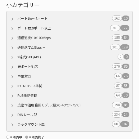
小カテゴリー
162
10
ポート数:～8ポート
201
122
ポート数:9ポート以上
185
84
通信速度:10/100Mbps
201
129
通信速度:1Gbps～
2
0
2線式(SPE/APL)
270
85
光ポート対応
66
76
車載対応
87
53
IEC 61850-3準拠
64
30
PoE機能搭載
198
83
広動作温度範囲モデル(最大:-40℃～75℃)
234
24
DINレール型
88
102
ラックマウント型
= 販売中
= 販売終了