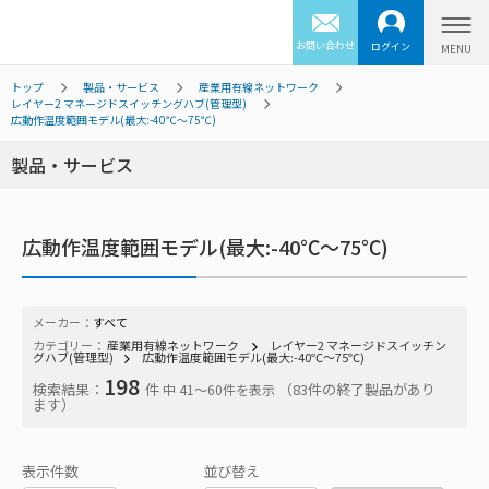
お問い合わせ
ログイン
トップ
製品・サービス
産業用有線ネットワーク
レイヤー2 マネージドスイッチングハブ(管理型)
広動作温度範囲モデル(最大:-40℃～75℃)
製品・サービス
広動作温度範囲モデル(最大:-40℃～75℃)
メーカー：
すべて
カテゴリー：
産業用有線ネットワーク
レイヤー2 マネージドスイッチン
グハブ(管理型)
広動作温度範囲モデル(最大:-40℃～75℃)
198
検索結果：
件
（83件の終了製品があり
中 41〜60件を表示
ます）
表示件数
並び替え