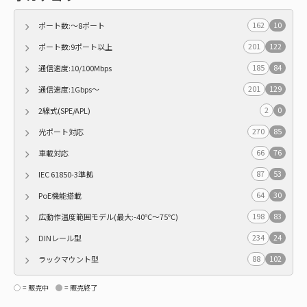
162
10
ポート数:～8ポート
201
122
ポート数:9ポート以上
185
84
通信速度:10/100Mbps
201
129
通信速度:1Gbps～
2
0
2線式(SPE/APL)
270
85
光ポート対応
66
76
車載対応
87
53
IEC 61850-3準拠
64
30
PoE機能搭載
198
83
広動作温度範囲モデル(最大:-40℃～75℃)
234
24
DINレール型
88
102
ラックマウント型
= 販売中
= 販売終了