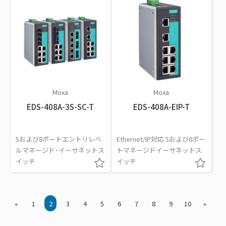
Moxa
Moxa
EDS-408A-3S-SC-T
EDS-408A-EIP-T
5および8ポートエントリレベ
Ethernet/IP対応 5および8ポー
ルマネージド･イーサネットス
トマネージドイーサネットス
イッチ
イッチ
«
1
2
3
4
5
6
7
8
9
10
»