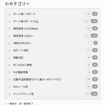
小カテゴリー
162
10
ポート数:～8ポート
201
122
ポート数:9ポート以上
185
84
通信速度:10/100Mbps
201
129
通信速度:1Gbps～
2
0
2線式(SPE/APL)
270
85
光ポート対応
66
76
車載対応
87
53
IEC 61850-3準拠
64
30
PoE機能搭載
198
83
広動作温度範囲モデル(最大:-40℃～75℃)
234
24
DINレール型
88
102
ラックマウント型
= 販売中
= 販売終了