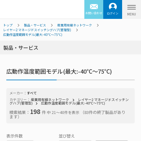
お問い合わせ
ログイン
トップ
製品・サービス
産業用有線ネットワーク
レイヤー2 マネージドスイッチングハブ(管理型)
広動作温度範囲モデル(最大:-40℃～75℃)
製品・サービス
広動作温度範囲モデル(最大:-40℃～75℃)
メーカー：
すべて
カテゴリー：
産業用有線ネットワーク
レイヤー2 マネージドスイッチン
グハブ(管理型)
広動作温度範囲モデル(最大:-40℃～75℃)
198
検索結果：
件
（83件の終了製品があり
中 21〜40件を表示
ます）
表示件数
並び替え