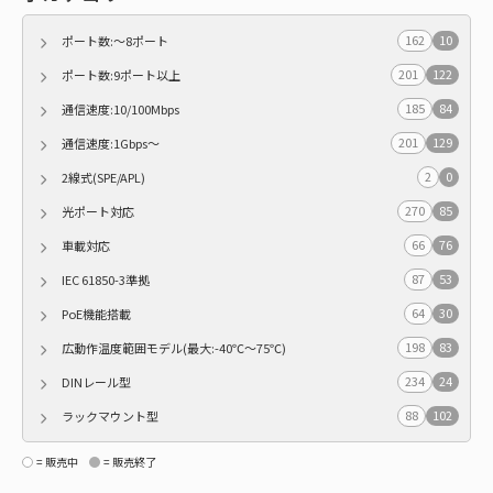
162
10
ポート数:～8ポート
201
122
ポート数:9ポート以上
185
84
通信速度:10/100Mbps
201
129
通信速度:1Gbps～
2
0
2線式(SPE/APL)
270
85
光ポート対応
66
76
車載対応
87
53
IEC 61850-3準拠
64
30
PoE機能搭載
198
83
広動作温度範囲モデル(最大:-40℃～75℃)
234
24
DINレール型
88
102
ラックマウント型
= 販売中
= 販売終了