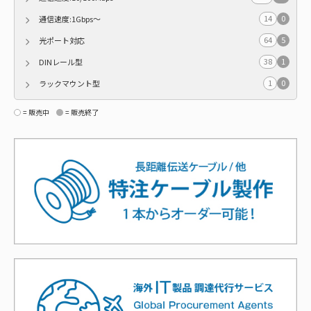
14
0
通信速度:1Gbps～
64
5
光ポート対応
38
1
DINレール型
1
0
ラックマウント型
= 販売中
= 販売終了