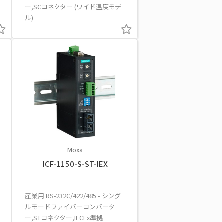
ー,SCコネクター (ワイド温度モデ
ル)
Moxa
ICF-1150-S-ST-IEX
産業用 RS-232C/422/485 - シング
ルモードファイバーコンバータ
ー,STコネクター,IECEx準拠