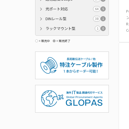
光ポート対応
64
5
P
ン
DINレール型
38
1
R
ラックマウント型
1
0
C
= 販売中
= 販売終了