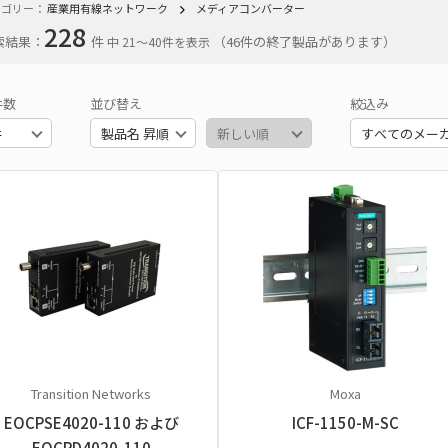
テゴリー：
産業用有線ネットワーク
メディアコンバーター
228
索結果：
件
（46件の終了製品があります）
中 21〜40件を表示
件数
並び替え
絞込み
Transition Networks
Moxa
EOCPSE4020-110 および
ICF-1150-M-SC
EOCPD4020-110