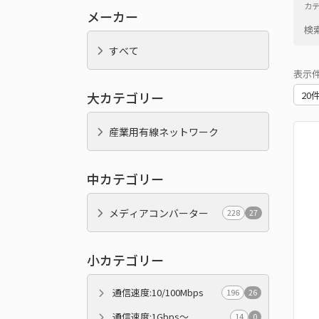
カ
メーカー
検
すべて
表示
大カテゴリー
産業用有線ネットワーク
中カテゴリー
メディアコンバーター
228
27
小カテゴリー
通信速度:10/100Mbps
196
26
通信速度:1Gbps～
14
0