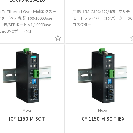
oE+ Ethernet Over 同軸エクステ
産業用 RS-232C/422/485 - マルチ
ダー(ペア構成),100/1000Base
モードファイバーコンバーター,SC
J-45/SFPポート×1,1000Base
コネクター
oax BNCポート×1
Moxa
Moxa
ICF-1150-M-SC-T
ICF-1150-M-SC-T-IEX