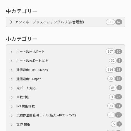
中カテゴリー
アンマネージドスイッチングハブ(非管理型)
139
67
小カテゴリー
107
60
ポート数:～8ポート
32
6
ポート数:9ポート以上
114
15
通信速度:10/100Mbps
22
12
通信速度:1Gbps～
83
9
光ポート対応
4
26
車載対応
23
31
PoE機能搭載
61
29
広動作温度範囲モデル(最大:-40℃～75℃)
5
2
筐体:樹脂