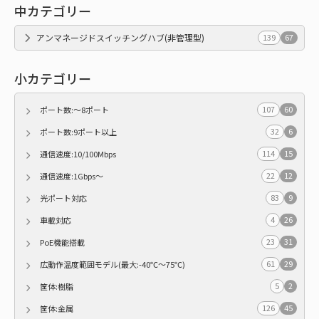
中カテゴリー
アンマネージドスイッチングハブ(非管理型)
139
67
小カテゴリー
107
60
ポート数:～8ポート
32
6
ポート数:9ポート以上
114
15
通信速度:10/100Mbps
22
12
通信速度:1Gbps～
83
9
光ポート対応
4
26
車載対応
23
31
PoE機能搭載
61
29
広動作温度範囲モデル(最大:-40℃～75℃)
5
2
筐体:樹脂
126
45
筐体:金属