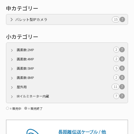
中カテゴリー
バレット型IPカメラ
15
7
小カテゴリー
2
7
画素数:2MP
2
0
画素数:4MP
5
0
画素数:5MP
2
0
画素数:8MP
11
7
屋外用
7
7
IRイルミネーター内蔵
= 販売中
= 販売終了