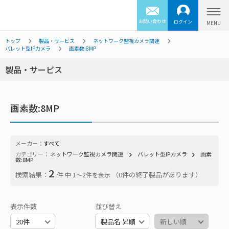
お問い合わせ
ログイン
トップ
製品・サービス
ネットワーク監視カメラ関連
バレット型IPカメラ
画素数:8MP
製品・サービス
画素数:8MP
メーカー：
すべて
カテゴリー：
ネットワーク監視カメラ関連
バレット型IPカメラ
画素
数:8MP
2
検索結果：
件
（0件の終了製品があります）
中 1〜2件を表示
表示件数
並び替え