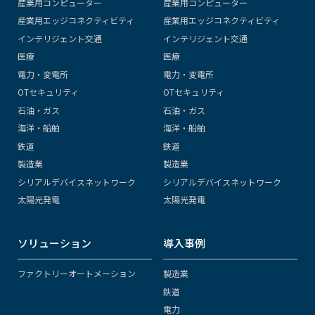
産業用コンピューター
産業用コンピューター
産業用エッジコネクティビティ
産業用エッジコネクティビティ
インテリジェント交通
インテリジェント交通
医療
医療
電力・変電所
電力・変電所
OTセキュリティ
OTセキュリティ
石油・ガス
石油・ガス
海洋・船舶
海洋・船舶
鉄道
鉄道
製造業
製造業
シリアルデバイスネットワーク
シリアルデバイスネットワーク
太陽光発電
太陽光発電
ソリューション
導入事例
ファクトリーオートメーション
製造業
鉄道
電力