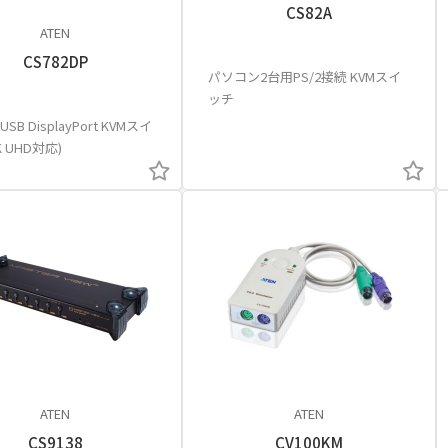
CS82A
ATEN
CS782DP
パソコン2台用PS/2接続 KVMスイ
ッチ
SB DisplayPort KVMスイ
K UHD対応)
ATEN
ATEN
CS9138
CV100KM