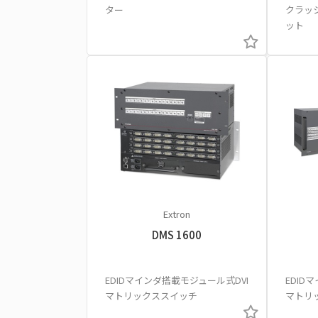
ター
クラッシ
ット
Extron
DMS 1600
EDIDマインダ搭載モジュール式DVI
EDID
マトリックススイッチ
マトリ