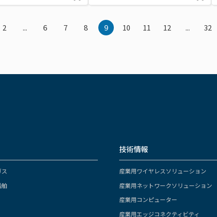
2
...
6
7
8
9
10
11
12
...
32
技術情報
ガス
産業用ワイヤレスソリューション
船舶
産業用ネットワークソリューション
産業用コンピューター
産業用エッジコネクティビティ