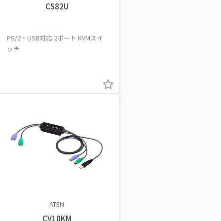
CS82U
PS/2・USB対応 2ポート KVMスイ
ッチ
ATEN
CV10KM