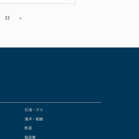
33
»
石油・ガス
海洋・船舶
鉄道
製造業