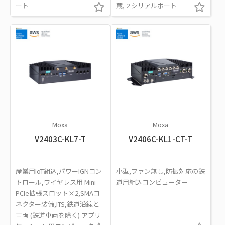
ート
蔵, 2 シリアルポート
Moxa
Moxa
V2403C-KL7-T
V2406C-KL1-CT-T
産業用IoT組込,パワーIGNコン
小型,ファン無し,防振対応の鉄
トロール,ワイヤレス用 Mini
道用組込コンピューター
PCIe拡張スロット×2,SMAコ
ネクター装備,ITS,鉄道沿線と
車両 (鉄道車両を除く) アプリ