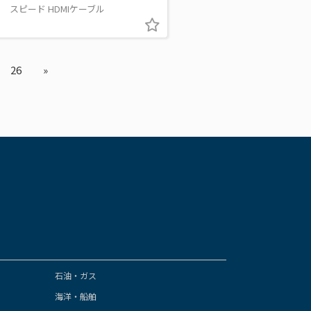
スピード HDMIケーブル
26
»
石油・ガス
海洋・船舶