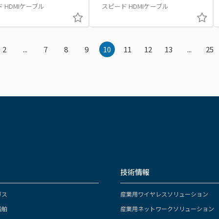
 HDMIケーブル
スピード HDMIケーブル
2
...
7
8
9
10
11
12
13
...
25
技術情報
ガス
産業用ワイヤレスソリューション
船舶
産業用ネットワークソリューション