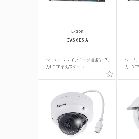
Extron
DVS 605 A
シームレススイッチング機能付5入
シーム
力HDCP準拠スケーラ
力HDC