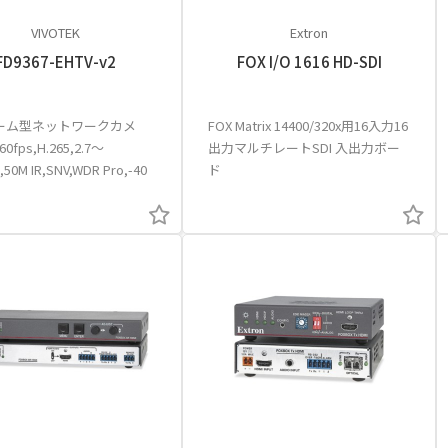
VIVOTEK
Extron
FD9367-EHTV-v2
FOX I/O 1616 HD-SDI
ーム型ネットワークカメ
FOX Matrix 14400/320x用16入力16
60fps,H.265,2.7～
出力マルチレートSDI 入出力ボー
,50M IR,SNV,WDR Pro,-40
ド