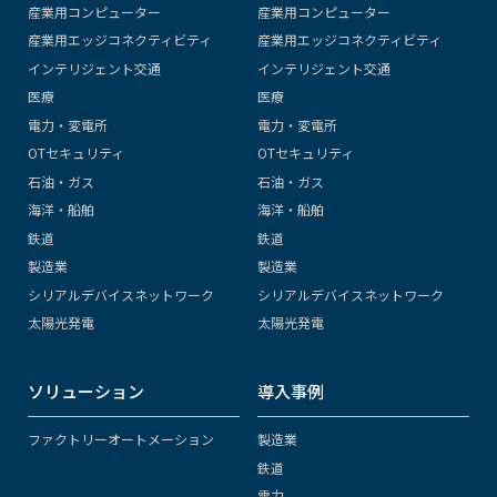
産業用コンピューター
産業用コンピューター
産業用エッジコネクティビティ
産業用エッジコネクティビティ
インテリジェント交通
インテリジェント交通
医療
医療
電力・変電所
電力・変電所
OTセキュリティ
OTセキュリティ
石油・ガス
石油・ガス
海洋・船舶
海洋・船舶
鉄道
鉄道
製造業
製造業
シリアルデバイスネットワーク
シリアルデバイスネットワーク
太陽光発電
太陽光発電
ソリューション
導入事例
ファクトリーオートメーション
製造業
鉄道
電力