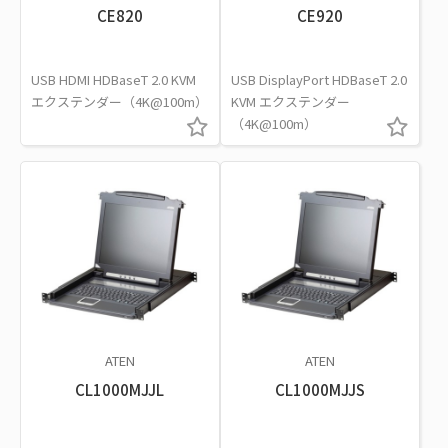
CE820
CE920
USB HDMI HDBaseT 2.0 KVM
USB DisplayPort HDBaseT 2.0
エクステンダー（4K@100m）
KVM エクステンダー
（4K@100m）
ATEN
ATEN
CL1000MJJL
CL1000MJJS