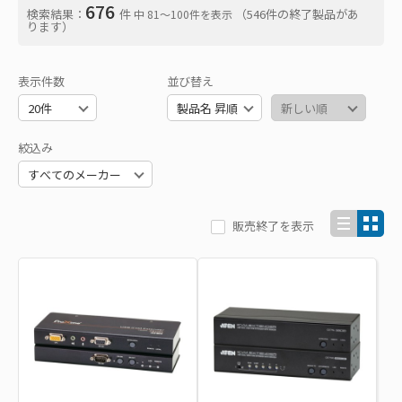
676
検索結果：
件
（546件の終了製品があ
中 81〜100件を表示
ります）
表示件数
並び替え
絞込み
販売終了を表示