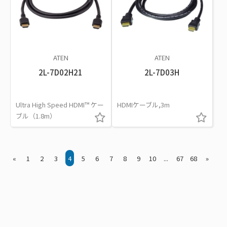
ATEN
ATEN
2L-7D02H21
2L-7D03H
Ultra High Speed HDMI™ ケー
HDMIケーブル,3m
ブル（1.8m）
«
1
2
3
4
5
6
7
8
9
10
...
67
68
»