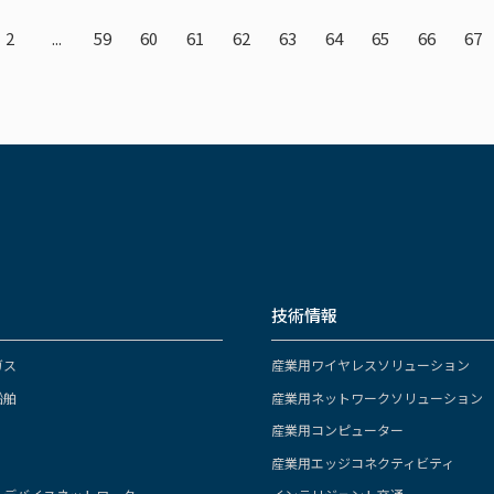
2
...
59
60
61
62
63
64
65
66
67
技術情報
ガス
産業用ワイヤレスソリューション
船舶
産業用ネットワークソリューション
産業用コンピューター
産業用エッジコネクティビティ