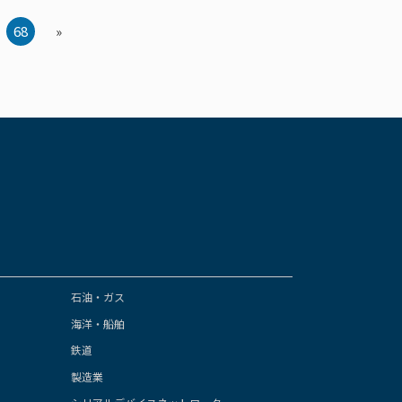
68
»
石油・ガス
海洋・船舶
鉄道
製造業