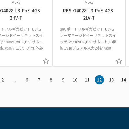
Moxa
Moxa
G4028-L3-PoE-4GS-
RKS-G4028-L3-PoE-4GS-
2HV-T
2LV-T
ポートフルギガビットモジュ
28Gポートフルギガビットモジュ
ネージドイーサネットスイ
ラーマネージドイーサネットスイ
0/220VAC/VDC,PoEサポー
ッチ,24/48VDC,PoEサポート,L3機
機能,冗長デュアル入力,外部
能,冗長デュアル入力,外部電源
2
...
6
7
8
9
10
11
12
13
14