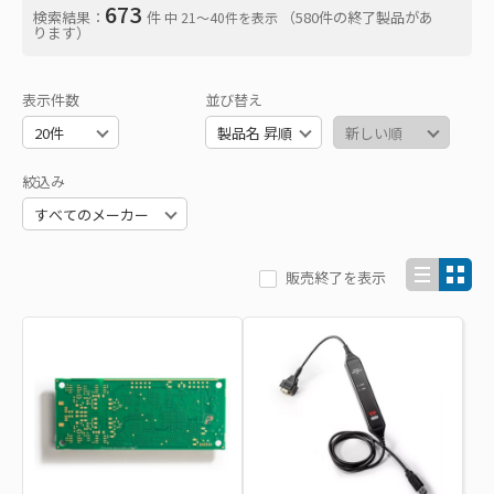
673
検索結果：
件
（580件の終了製品があ
中 21〜40件を表示
ります）
表示件数
並び替え
絞込み
販売終了を表示