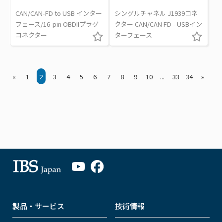
CAN/CAN-FD to USB インター
シングルチャネル J1939コネ
フェース/16-pin OBDIIプラグ
クター CAN/CAN FD - USBイン
コネクター
ターフェース
«
1
2
3
4
5
6
7
8
9
10
...
33
34
»
製品・サービス
技術情報