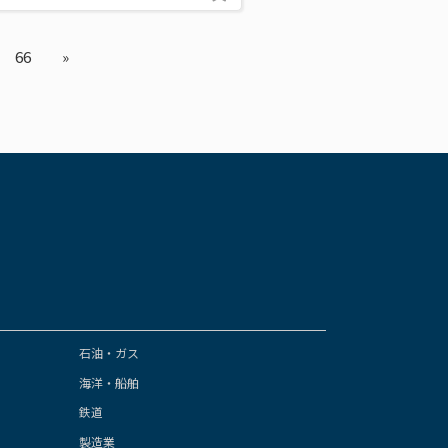
66
»
石油・ガス
海洋・船舶
鉄道
製造業