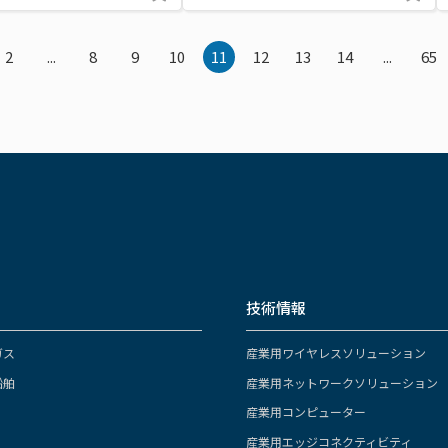
2
...
8
9
10
11
12
13
14
...
65
技術情報
ガス
産業用ワイヤレスソリューション
船舶
産業用ネットワークソリューション
産業用コンピューター
産業用エッジコネクティビティ