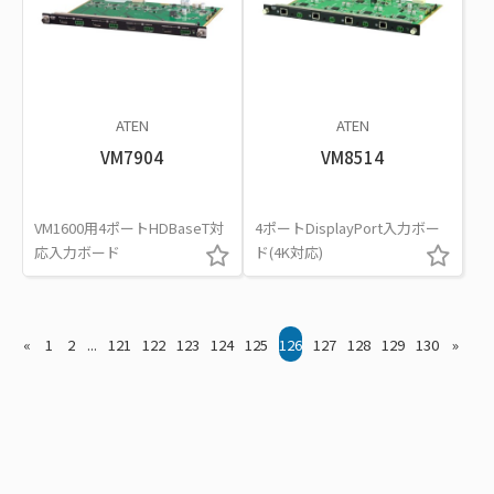
ATEN
ATEN
VM7904
VM8514
VM1600用4ポートHDBaseT対
4ポートDisplayPort入力ボー
応入力ボード
ド(4K対応)
«
1
2
...
121
122
123
124
125
126
127
128
129
130
»