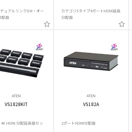
デュアルリンクDVI・オー
カテゴリ5タイプ4ポートHDMI延長
分配器
分配器
ATEN
ATEN
VS1828KIT
VS182A
 4K HDMI 分配延長器セッ
2ポートHDMI分配器