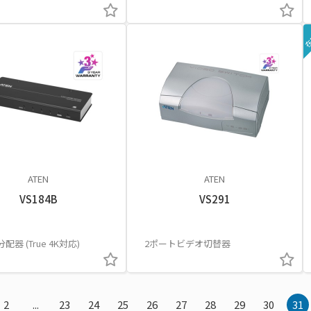
在
ATEN
ATEN
VS184B
VS291
分配器 (True 4K対応)
2ポートビデオ切替器
2
...
23
24
25
26
27
28
29
30
31