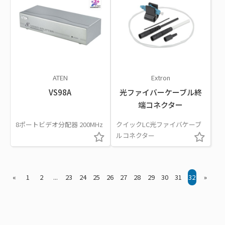
ATEN
Extron
VS98A
光ファイバーケーブル終
端コネクター
8ポートビデオ分配器 200MHz
クイックLC光ファイバケーブ
ルコネクター
«
1
2
...
23
24
25
26
27
28
29
30
31
32
»