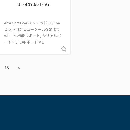
UC-4450A-T-5G
Arm Cortex-A53 クアッドコア 64
ビットコンピューター, 5Gおよび
Wi-Fi 6E機能サポート, シリアルポ
ート×2, CANポート×1
15
»