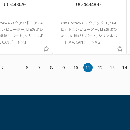
UC-4430A-T
UC-4434A-I-T
ortex-A53 クアッドコア 64
Arm Cortex-A53 クアッドコア 64
ンピューター, LTEおよび
ビットコンピューター, LTEおよび
i 6E機能サポート, シリアルポ
Wi-Fi 6E機能サポート, シリアルポ
, CANポート×1
ート×4, CANポート×2
2
...
6
7
8
9
10
11
12
13
14