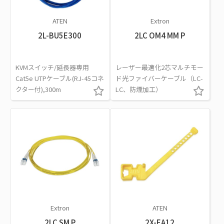
ATEN
Extron
2L-BU5E300
2LC OM4 MM P
KVMスイッチ/延長器専用
レーザー最適化2芯マルチモー
Cat5e UTPケーブル(RJ-45コネ
ド光ファイバーケーブル（LC-
クター付),300m
LC、防煙加工）
Extron
ATEN
2LC SM P
2X-EA12