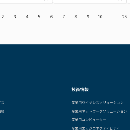
2
3
4
5
6
7
8
9
10
...
25
技術情報
ガス
産業用ワイヤレスソリューション
船舶
産業用ネットワークソリューション
産業用コンピューター
産業用エッジコネクティビティ