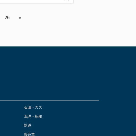
26
»
石油・ガス
海洋・船舶
鉄道
製造業