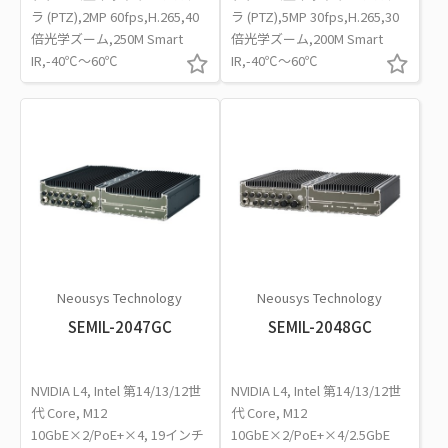
ラ (PTZ),2MP 60fps,H.265,40
ラ (PTZ),5MP 30fps,H.265,30
倍光学ズーム,250M Smart
倍光学ズーム,200M Smart
IR,-40℃～60℃
IR,-40℃～60℃
Neousys Technology
Neousys Technology
SEMIL-2047GC
SEMIL-2048GC
NVIDIA L4, Intel 第14/13/12世
NVIDIA L4, Intel 第14/13/12世
代 Core, M12
代 Core, M12
10GbE×2/PoE+×4, 19インチ
10GbE×2/PoE+×4/2.5GbE