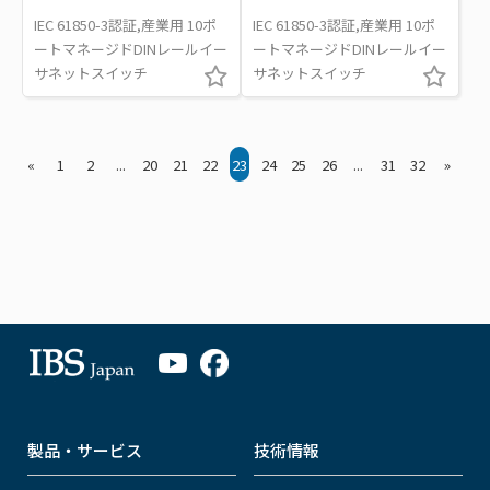
IEC 61850-3認証,産業用 10ポ
IEC 61850-3認証,産業用 10ポ
ートマネージドDINレールイー
ートマネージドDINレールイー
サネットスイッチ
サネットスイッチ
«
1
2
...
20
21
22
23
24
25
26
...
31
32
»
製品・サービス
技術情報