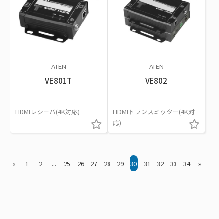
ATEN
ATEN
VE801T
VE802
HDMIレシーバ(4K対応)
HDMIトランスミッター(4K対
応)
«
1
2
...
25
26
27
28
29
30
31
32
33
34
»