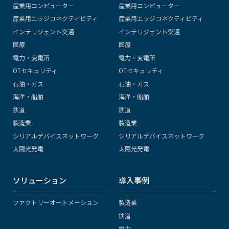
産業用コンピューター
産業用コンピューター
産業用エッジコネクティビティ
産業用エッジコネクティビティ
インテリジェント交通
インテリジェント交通
医療
医療
電力・変電所
電力・変電所
OTセキュリティ
OTセキュリティ
石油・ガス
石油・ガス
海洋・船舶
海洋・船舶
鉄道
鉄道
製造業
製造業
シリアルデバイスネットワーク
シリアルデバイスネットワーク
太陽光発電
太陽光発電
ソリューション
導入事例
ファクトリーオートメーション
製造業
鉄道
電力