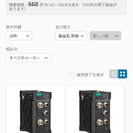
668
検索結果：
件
（393件の終了製品が
中 561〜580件を表示
あります）
表示件数
並び替え
絞込み
販売終了を表示