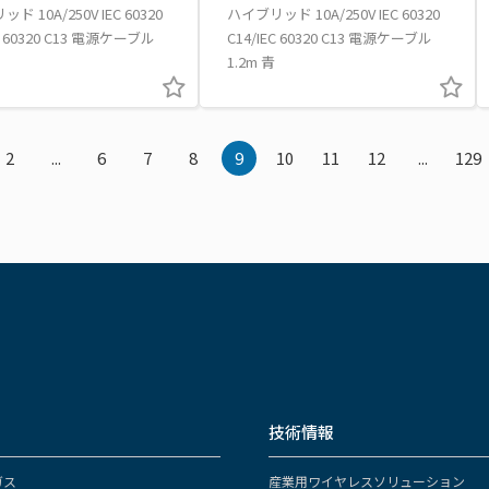
ド 10A/250V IEC 60320
ハイブリッド 10A/250V IEC 60320
EC 60320 C13 電源ケーブル
C14/IEC 60320 C13 電源ケーブル
1.2m 青
2
...
6
7
8
9
10
11
12
...
129
技術情報
ガス
産業用ワイヤレスソリューション