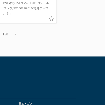
PSE対応 15A/125V JIS8303メール
プラグ/IEC 60320 C19 電源ケーブ
ル 3m
130
»
石油・ガス