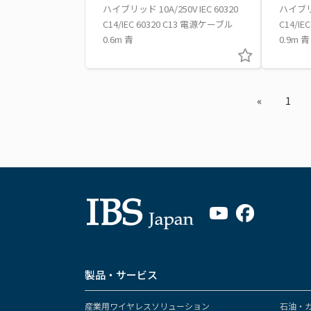
ハイブリッド 10A/250V IEC 60320
ハイブリッ
C14/IEC 60320 C13 電源ケーブル
C14/I
0.6m 青
0.9m 青
«
1
製品・サービス
産業用ワイヤレスソリューション
石油・