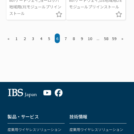
IIoTゲートウェイ,ヨーロッパ
IIoTゲートウェイ,US地域用LTE
地域用LTEモジュールプリイン
モジュールプリインストール
ストール
«
1
2
3
4
5
6
7
8
9
10
...
58
59
»
製品・サービス
技術情報
産業用ワイヤレスソリューション
産業用ワイヤレスソリューション