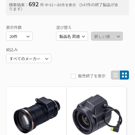
692
検索結果：
件
（547件の終了製品があ
中 61〜80件を表示
ります）
表示件数
並び替え
絞込み
販売終了を表示