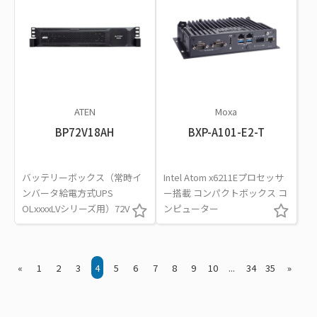
ATEN
Moxa
BP72V18AH
BXP-A101-E2-T
バッテリーボックス（常時イ
Intel Atom x6211Eプロセッサ
ンバータ給電方式UPS
ー搭載 コンパクトボックス コ
OLxxxxLVシリーズ用）72V
ンピューター
«
1
2
3
4
5
6
7
8
9
10
...
34
35
»