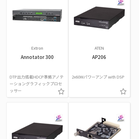
Extron
ATEN
Annotator 300
AP206
DTP出力搭載HDCP準拠アノテ
2x60Wパワーアンプ with DSP
ーショングラフィックプロセ
ッサー