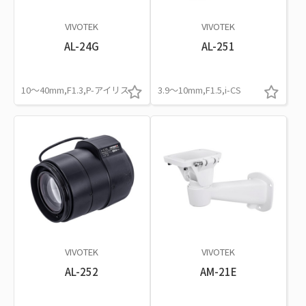
VIVOTEK
VIVOTEK
AL-24G
AL-251
10～40mm,F1.3,P-アイリス
3.9～10mm,F1.5,i-CS
VIVOTEK
VIVOTEK
AL-252
AM-21E