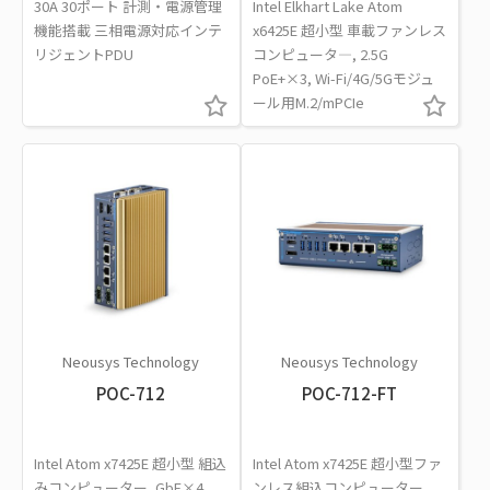
30A 30ポート 計測・電源管理
Intel Elkhart Lake Atom
機能搭載 三相電源対応インテ
x6425E 超小型 車載ファンレス
リジェントPDU
コンピュータ―, 2.5G
PoE+×3, Wi-Fi/4G/5Gモジュ
ール用M.2/mPCIe
Neousys Technology
Neousys Technology
POC-712
POC-712-FT
Intel Atom x7425E 超小型 組込
Intel Atom x7425E 超小型ファ
みコンピューター, GbE×4,
ンレス組込コンピューター,