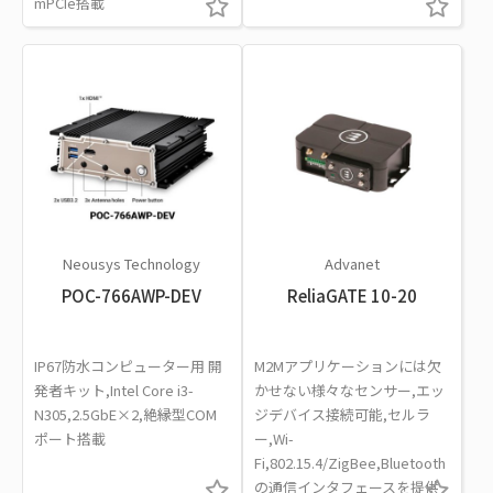
mPCIe搭載
Neousys Technology
Advanet
POC-766AWP-DEV
ReliaGATE 10-20
IP67防水コンピューター用 開
M2Mアプリケーションには欠
発者キット,Intel Core i3-
かせない様々なセンサー,エッ
N305,2.5GbE×2,絶縁型COM
ジデバイス接続可能,セルラ
ポート搭載
ー,Wi-
Fi,802.15.4/ZigBee,Bluetooth
の通信インタフェースを提供