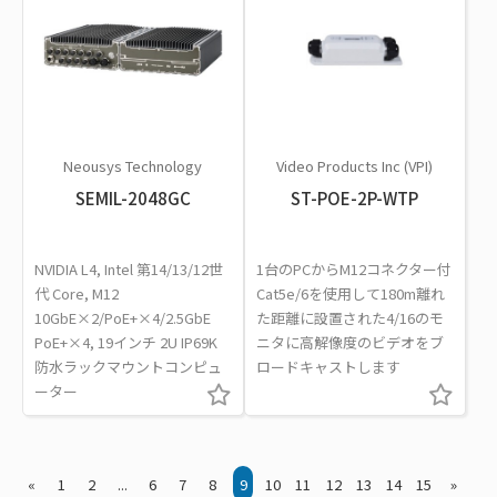
Neousys Technology
Video Products Inc (VPI)
SEMIL-2048GC
ST-POE-2P-WTP
NVIDIA L4, Intel 第14/13/12世
1台のPCからM12コネクター付
代 Core, M12
Cat5e/6を使用して180m離れ
10GbE×2/PoE+×4/2.5GbE
た距離に設置された4/16のモ
PoE+×4, 19インチ 2U IP69K
ニタに高解像度のビデオをブ
防水ラックマウントコンピュ
ロードキャストします
ーター
«
1
2
...
6
7
8
9
10
11
12
13
14
15
»