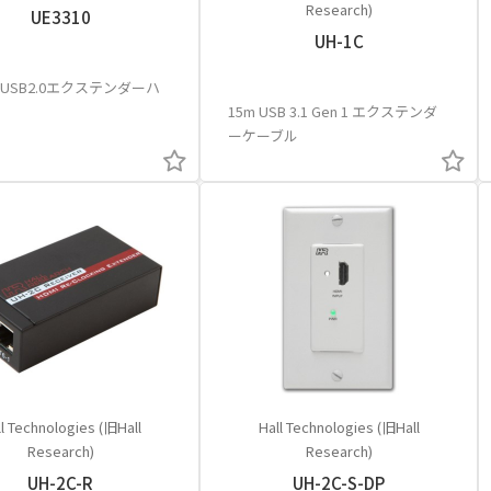
Research)
UE3310
UH-1C
USB2.0エクステンダーハ
15m USB 3.1 Gen 1 エクステンダ
ーケーブル
l Technologies (旧Hall
Hall Technologies (旧Hall
Research)
Research)
UH-2C-R
UH-2C-S-DP