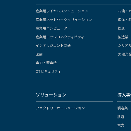
産業用ワイヤレスソリューション
石油・
産業用ネットワークソリューション
海洋・
産業用コンピューター
鉄道
産業用エッジコネクティビティ
製造業
インテリジェント交通
シリア
医療
太陽光
電力・変電所
OTセキュリティ
ソリューション
導入事
ファクトリーオートメーション
製造業
鉄道
電力