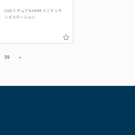
USB-C デュアルHDMI ミニドッキ
ングステーション
59
»