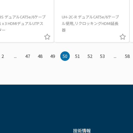
-3S デュアルCAT5e/6ケーブ
UH-2C-R デュアルCAT5e/6ケーブ
 x 3 HDMIデュアルUTPス
ル使用,リクロッキングHDMI延長
ター
器
2
...
47
48
49
50
51
52
53
...
58
技術情報