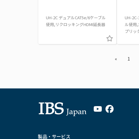
UH-2C デュアルCAT5e/6ケーブル
UH-2C
使用,リクロッキングHDMI延長器
ル使用,1
プリッ
«
1
製品・サービス