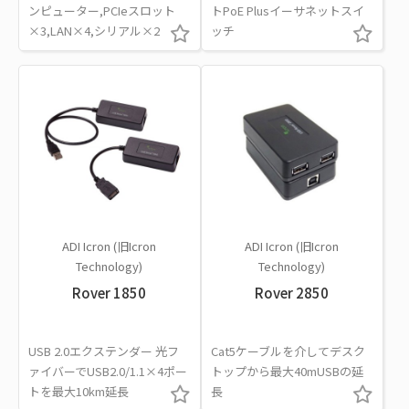
ンピューター,PCIeスロット
トPoE Plusイーサネットスイ
×3,LAN×4,シリアル×2
ッチ
ADI Icron (旧Icron
ADI Icron (旧Icron
Technology)
Technology)
Rover 1850
Rover 2850
USB 2.0エクステンダー 光フ
Cat5ケーブルを介してデスク
ァイバーでUSB2.0/1.1×4ポー
トップから最大40mUSBの延
トを最大10km延長
長