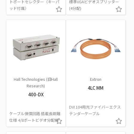
トポートセレクター（キーパ
標準VGAビデオスプリッター
ッド付属）
(4分配)
Hall Technologies (旧Hall
Extron
Research)
4LC MM
400-DX
DVI 104用光ファイバーエクス
ケーブル保償回路 搭載長距離
テンダーケーブル
仕様 4/8ポートビデオ分配機