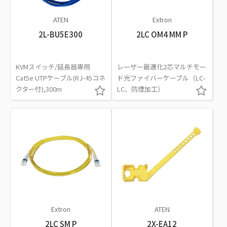
ATEN
Extron
2L-BU5E300
2LC OM4 MM P
KVMスイッチ/延長器専用
レーザー最適化2芯マルチモー
Cat5e UTPケーブル(RJ-45コネ
ド光ファイバーケーブル（LC-
クター付),300m
LC、防煙加工）
Extron
ATEN
2LC SM P
2X-EA12