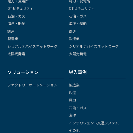
電力・変電所
電力・変電所
OTセキュリティ
OTセキュリティ
石油・ガス
石油・ガス
海洋・船舶
海洋・船舶
鉄道
鉄道
製造業
製造業
シリアルデバイスネットワーク
シリアルデバイスネットワーク
太陽光発電
太陽光発電
ソリューション
導入事例
ファクトリーオートメーション
製造業
鉄道
電力
石油・ガス
海洋
インテリジェント交通システム
その他