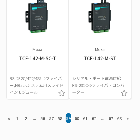
Moxa
Moxa
TCF-142-M-SC-T
TCF-142-M-ST
RS-232C/422/485⇒ファイバ
シリアル・ポート電源供給
ー,NRackシステム用スライド
RS-232C⇔ファイバ・コンバ
インモジュール
ーター
«
1
2
...
56
57
58
59
60
61
62
...
67
68
»