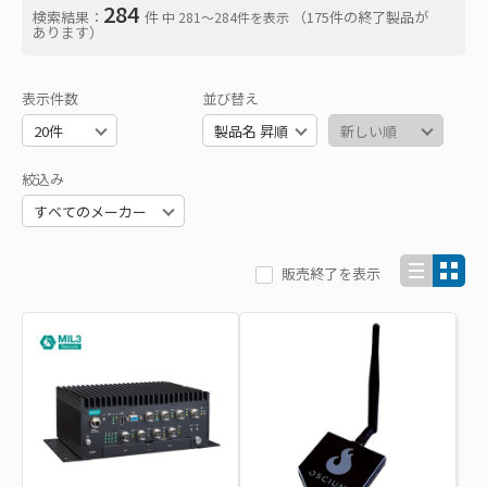
284
検索結果：
件
（175件の終了製品が
中 281〜284件を表示
あります）
表示件数
並び替え
絞込み
販売終了を表示