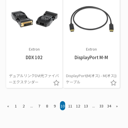
Extron
Extron
DDX 102
DisplayPort M-M
デュアルリンクDVI光ファイバ
DisplayPort(M(オス) - M(オス))
ーエクステンダー
ケーブル
«
1
2
...
7
8
9
10
11
12
13
...
33
34
»