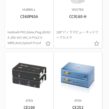
HUBBELL
VIVOTEK
C560P6SA
CC9160-H
Hubbell-PRO,Male,Plug,60/63
180°パノラマビュー ネットワ
A 200-415 VAC,4-POLE 5-
ークカメラ
WIRE,Red,Splash Proof
ATEN
ATEN
CE100
CE252