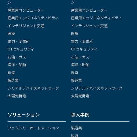
ン
ン
産業用コンピューター
産業用コンピューター
産業用エッジコネクティビティ
産業用エッジコネクティビティ
インテリジェント交通
インテリジェント交通
医療
医療
電力・変電所
電力・変電所
OTセキュリティ
OTセキュリティ
石油・ガス
石油・ガス
海洋・船舶
海洋・船舶
鉄道
鉄道
製造業
製造業
シリアルデバイスネットワーク
シリアルデバイスネットワーク
太陽光発電
太陽光発電
ソリューション
導入事例
ファクトリーオートメーション
製造業
鉄道