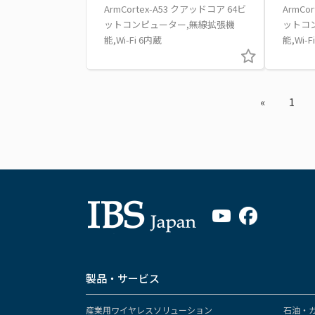
ArmCortex-A53 クアッドコア 64ビ
ArmCo
ットコンピューター,無線拡張機
ットコ
能,Wi-Fi 6内蔵
能,Wi-
«
1
製品・サービス
産業用ワイヤレスソリューション
石油・