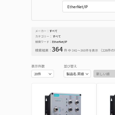
メーカー：
すべて
カテゴリー：
すべて
検索ワード：
EtherNet/IP
364
検索結果：
件
（226件
中 341〜360件を表示
表示件数
並び替え