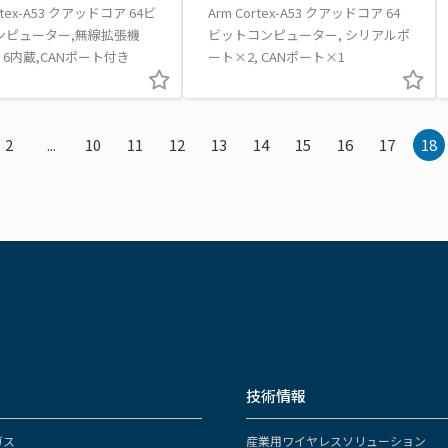
rtex-A53 クアッドコア 64ビ
Arm Cortex-A53 クアッドコア 64
ンピューター,無線拡張機
ビットコンピューター, シリアルポ
Fi 6内蔵,CANポート付き
ート×2, CANポート×1
2
...
10
11
12
13
14
15
16
17
18
技術情報
ガス
産業用ワイヤレスソリューション