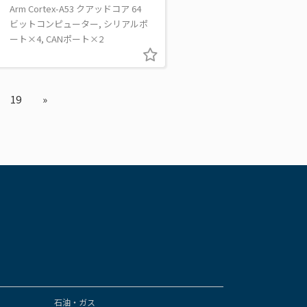
Arm Cortex-A53 クアッドコア 64
ビットコンピューター, シリアルポ
ート×4, CANポート×2
19
»
石油・ガス